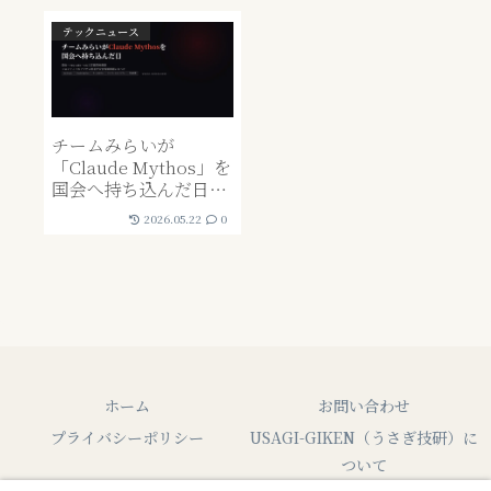
テックニュース
チームみらいが
「Claude Mythos」を
国会へ持ち込んだ日
——安全保障とAIアク
2026.05.22
0
セス格差の現実
ホーム
お問い合わせ
プライバシーポリシー
USAGI-GIKEN（うさぎ技研）に
ついて