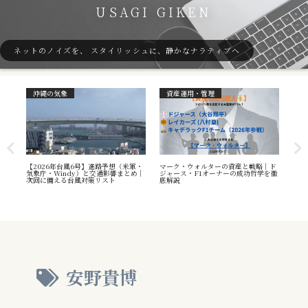
USAGI GIKEN
ネットのノイズを、 スタイリッシュに、静かなナラティブへ
沖縄の気象
資産運用・管理
ガ
7号
【2026年台風6号】進路予想（米軍・
マーク・ウォルターの資産と戦略｜ド
40
本州
気象庁・Windy）と交通影響まとめ｜
ジャース・F1オーナーの成功哲学を徹
（S
へ
次回に備える台風対策リスト
底解説
や海
え方
安野貴博