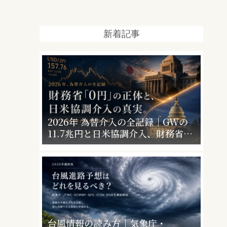
新着記事
2026年 為替介入の全記録｜GWの
11.7兆円と日米協調介入、財務省
「0円」の意味
台風情報の読み方｜気象庁・