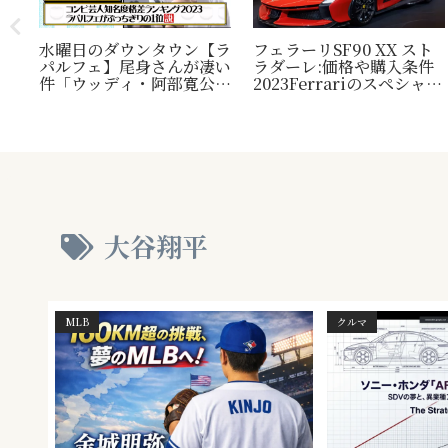
水曜日のダウンタウン【ラ
フェラーリSF90 XX スト
パルフェ】尾身さんが凄い
ラダーレ:価格や購入条件
毛
件「ウッディ・阿部寛公
2023Ferrariのスペシャル
定！
認」じゃ無い方の『相方』
モデル。『Ferrari SF90
類？
について
Stradale』との比較表
プレ
も。
され
大谷翔平
MLB
クルマ