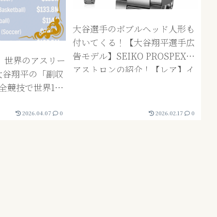
大谷選手のボブルヘッド人形も
付いてくる！【大谷翔平選手広
告モデル】SEIKO PROSPEXと
新】世界のアスリー
アストロンの紹介！【レア】イ
大谷翔平の「副収
チロー、大谷翔平両選手直筆サ
は全競技で世界1位
インボールの紹介も！
2026.04.07
0
2026.02.17
0