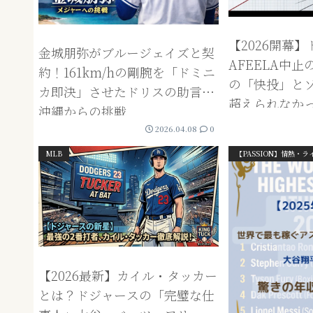
【2026開幕
金城朋弥がブルージェイズと契
AFEELA中
約！161km/hの剛腕を「ドミニ
の「快投」と
カ即決」させたドリスの助言と
超えられなか
沖縄からの挑戦
2026.04.08
0
MLB
【PASSION】情熱・
【2026最新】カイル・タッカー
とは？ドジャースの「完璧な仕