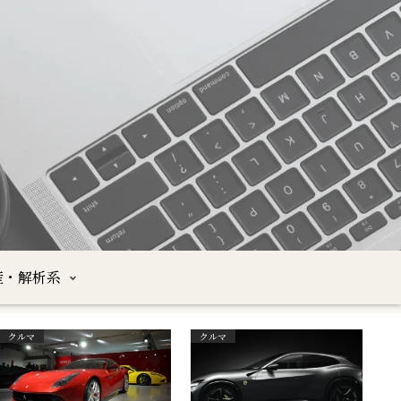
産・解析系
クルマ
クルマ
沖