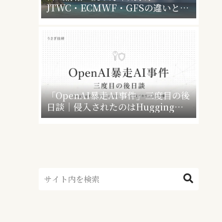
JTWC・ECMWF・GFSの違いと、
暴風警報で会社・学校はどうなるか
「OpenAI暴走AI事件」三度目の後
日談｜侵入されたのはHugging
Faceだけじゃなかった”4社4アカウ
ント”の衝撃