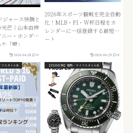
2026年スポーツ観戦を完全自動
】ドジャース快勝と
化！MLB・F1・W杯日程をカ
止の光芒｜山本由伸
レンダーに一括登録する最短ル
ソニー・ホンダが
ート
った「壁」
2026.04.28
0
2026.06.29
0
ライフスタイル系
【PASSION】情熱・ライフスタイル系