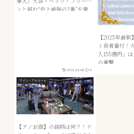
事人」大谷・ベッツ・フリーマ
ンと組む“史上最強の2番”を徹
底解説
【2025年最
ト長者番付！
入155億円」
の衝撃
2026.04.08
0
ワイン・アルコール
【アノお酒】の銘柄は何？！ド