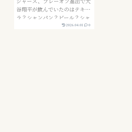
ジャース、プレーオフ進出で大
谷翔平が飲んでいたのはテキー
ラ？シャンパン？ビール？シャ
ンパンファイトのお酒はアレ！
2026.04.01
0