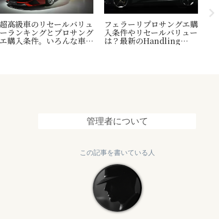
超高級車のリセールバリュ
フェラーリプロサングエ購
台
ーランキングとプロサング
入条件やリセールバリュー
縄
エ購入条件。いろんな車の
は？最新のHandling
1
世界一トリビアの紹介も！
Speciale情報も追加
終
管理者について
この記事を書いている人