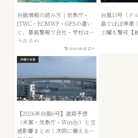
台風情報の読み方｜気象庁・
台風13号（ド
JTWC・ECMWF・GFSの違い
島でほぼ停滞｜停
と、暴風警報で会社・学校はど
土曜も警戒【
うなるか
2026.08.05
0
沖縄の気象
【2026年台風6号】進路予想
（米軍・気象庁・Windy）と交
通影響まとめ｜次回に備える台