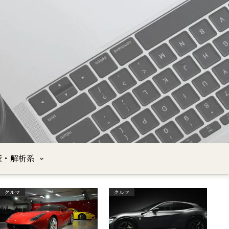
産・解析系
クルマ
クルマ
沖