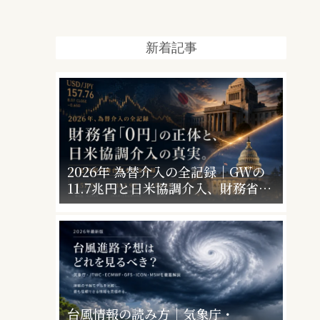
新着記事
2026年 為替介入の全記録｜GWの
11.7兆円と日米協調介入、財務省
「0円」の意味
台風情報の読み方｜気象庁・