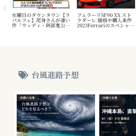
水曜日のダウンタウン【ラ
フェラーリSF90 XX スト
パルフェ】尾身さんが凄い
ラダーレ:価格や購入条件
毛
件「ウッディ・阿部寛公
2023Ferrariのスペシャル
定！
認」じゃ無い方の『相方』
モデル。『Ferrari SF90
類？
について
Stradale』との比較表
プレ
も。
され
台風進路予想
沖縄の気象
沖縄の気象