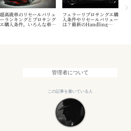
台
超高級車のリセールバリュ
フェラーリプロサングエ購
縄
ーランキングとプロサング
入条件やリセールバリュー
1
エ購入条件。いろんな車の
は？最新のHandling
終
世界一トリビアの紹介も！
Speciale情報も追加
管理者について
この記事を書いている人