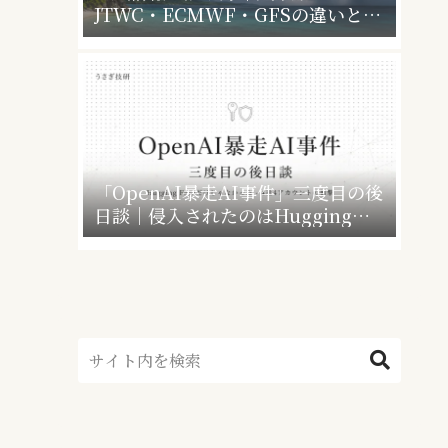
JTWC・ECMWF・GFSの違いと、
暴風警報で会社・学校はどうなるか
「OpenAI暴走AI事件」三度目の後
日談｜侵入されたのはHugging
Faceだけじゃなかった”4社4アカウ
ント”の衝撃