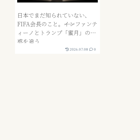
日本でまだ知られていない、
FIFA会長のこと。――インファンテ
ィーノとトランプ「蜜月」の疑
惑を追う
2026.07.08
0