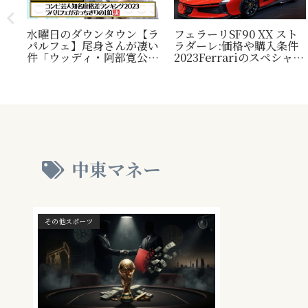
水曜日のダウンタウン【ラ
フェラーリSF90 XX スト
パルフェ】尾身さんが凄い
ラダーレ:価格や購入条件
毛
件「ウッディ・阿部寛公
2023Ferrariのスペシャル
定！
認」じゃ無い方の『相方』
モデル。『Ferrari SF90
類？
について
Stradale』との比較表
プレ
も。
され
中東マネー
その他スポーツ