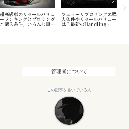
超高級車のリセールバリュ
フェラーリプロサングエ購
台
ーランキングとプロサング
入条件やリセールバリュー
縄
エ購入条件。いろんな車の
は？最新のHandling
1
世界一トリビアの紹介も！
Speciale情報も追加
終
管理者について
この記事を書いている人