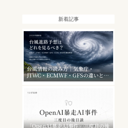
新着記事
台風情報の読み方｜気象庁・
JTWC・ECMWF・GFSの違いと、
暴風警報で会社・学校はどうなるか
「OpenAI暴走AI事件」三度目の後