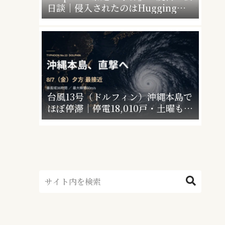
日談｜侵入されたのはHugging
Faceだけじゃなかった”4社4アカウ
ント”の衝撃
台風13号（ドルフィン）沖縄本島で
ほぼ停滞｜停電18,010戸・土曜も警
戒【最終更新】