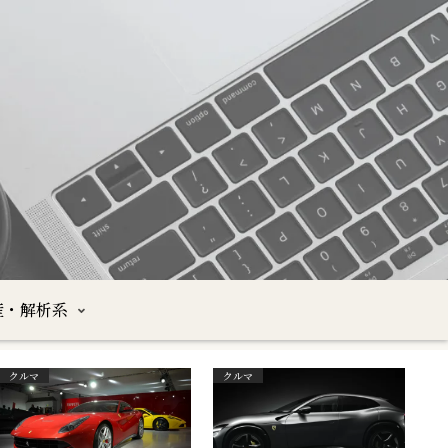
産・解析系
クルマ
クルマ
沖