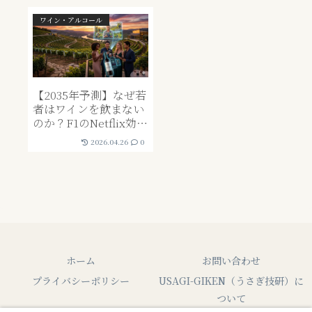
ワイン・アルコール
【2035年予測】なぜ若
者はワインを飲まない
のか？F1のNetflix効果
に学ぶ「脱・権威」戦
2026.04.26
0
略と日本市場の行方
ホーム
お問い合わせ
プライバシーポリシー
USAGI-GIKEN（うさぎ技研）に
ついて