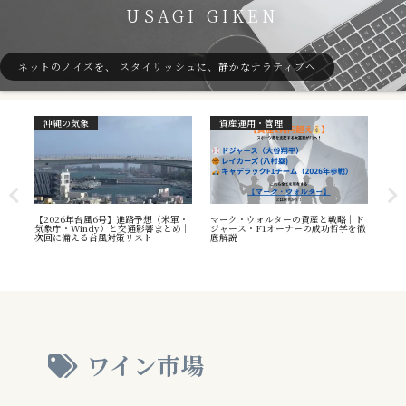
USAGI GIKEN
ネットのノイズを、 スタイリッシュに、静かなナラティブへ
沖縄の気象
資産運用・管理
ガ
7号
【2026年台風6号】進路予想（米軍・
マーク・ウォルターの資産と戦略｜ド
40
本州
気象庁・Windy）と交通影響まとめ｜
ジャース・F1オーナーの成功哲学を徹
（S
へ
次回に備える台風対策リスト
底解説
や海
え方
ワイン市場