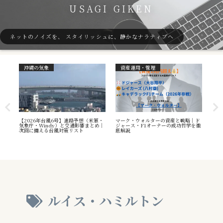
USAGI GIKEN
ネットのノイズを、 スタイリッシュに、静かなナラティブへ
沖縄の気象
資産運用・管理
ガ
7号
【2026年台風6号】進路予想（米軍・
マーク・ウォルターの資産と戦略｜ド
40
本州
気象庁・Windy）と交通影響まとめ｜
ジャース・F1オーナーの成功哲学を徹
（S
へ
次回に備える台風対策リスト
底解説
や海
え方
ルイス・ハミルトン