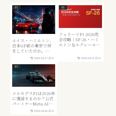
F1
F1
フェラーリF1 2026完
全攻略｜SF-26・ハミ
ルイス・ハミルトン、
ルトン＆ルクレール・
日本GP前の東京で何
バスール代表徹底解説
をしていたのか。
F40・殺陣・フェラー
2026.04.27
0
2026.04.21
0
リ会長エルカーンとの
知られざる関係性。
F1
メルセデスF1は2026年
に復活するのか？公式
パートナーMeta AIが
語る新時代の戦略と哲
2026.04.01
0
学