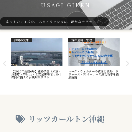
USAGI GIKEN
ネットのノイズを、 スタイリッシュに、静かなナラティブへ
沖縄の気象
資産運用・管理
ガ
7号
【2026年台風6号】進路予想（米軍・
マーク・ウォルターの資産と戦略｜ド
40
本州
気象庁・Windy）と交通影響まとめ｜
ジャース・F1オーナーの成功哲学を徹
（S
へ
次回に備える台風対策リスト
底解説
や海
え方
リッツカールトン沖縄