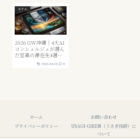
ホテル
2026 GW沖縄｜4大AI
コンシェルジュが選ん
だ至高の滞在先4選——
ChatGPT・Claude・
2026.04.10
0
Grok・Geminiが「そ
れぞれ違う宿」を推薦
した理由
ホーム
お問い合わせ
プライバシーポリシー
USAGI-GIKEN（うさぎ技研）に
ついて