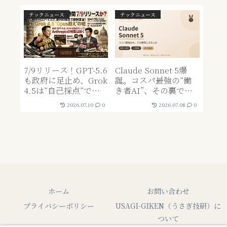
テックニュース
テックニュース
7/9リリース！GPT-5.6
Claude Sonnet 5爆
も政府に足止め、Grok
誕。コスパ最強の”働
4.5は”自己採点”で
き者AI”、その裏で
Opus超え——それでも
Anthropicに起きてい
2026.07.10
0
2026.07.08
0
Anthropicだけ「いじ
たこと
められ役」に見える理
由
ホーム
お問い合わせ
プライバシーポリシー
USAGI-GIKEN（うさぎ技研）に
ついて