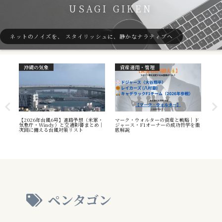
USAGI GIKEN
ネットのノイズを、 スタイリッシュに、静かなナラティブへ
沖縄の気象
資産運用・管理
ガ
7号
【2026年台風6号】進路予想（米軍・
マーク・ウォルターの資産と戦略｜ド
40
本州
気象庁・Windy）と交通影響まとめ｜
ジャース・F1オーナーの成功哲学を徹
（S
へ
次回に備える台風対策リスト
底解説
や海
え方
ペンタゴン