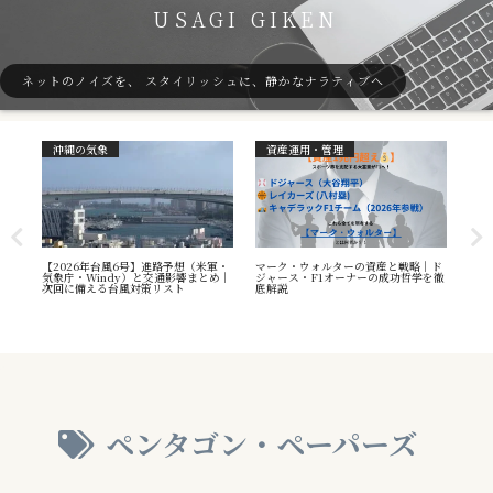
USAGI GIKEN
ネットのノイズを、 スタイリッシュに、静かなナラティブへ
沖縄の気象
資産運用・管理
ガ
7号
【2026年台風6号】進路予想（米軍・
マーク・ウォルターの資産と戦略｜ド
40
本州
気象庁・Windy）と交通影響まとめ｜
ジャース・F1オーナーの成功哲学を徹
（S
へ
次回に備える台風対策リスト
底解説
や海
え方
ペンタゴン・ペーパーズ