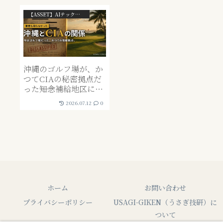
【ASSET】AIテック・資産・解析系
沖縄のゴルフ場が、か
つてCIAの秘密拠点だ
った――知念補給地区に隠
された歴史
2026.07.12
0
ホーム
お問い合わせ
プライバシーポリシー
USAGI-GIKEN（うさぎ技研）に
ついて