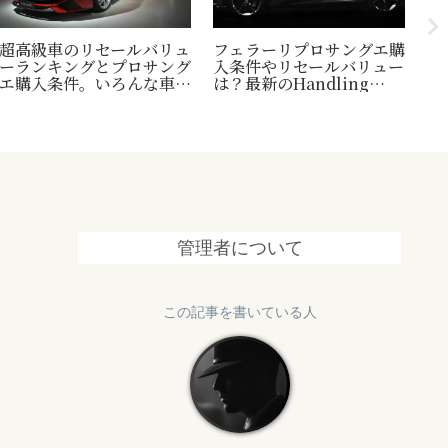
超高級車のリセールバリュ
フェラーリプロサングエ購
台
ーランキングとプロサング
入条件やリセールバリュー
縄
エ購入条件。いろんな車の
は？最新のHandling
1
世界一トリビアの紹介も！
Speciale情報も追加
終
管理者について
この記事を書いている人