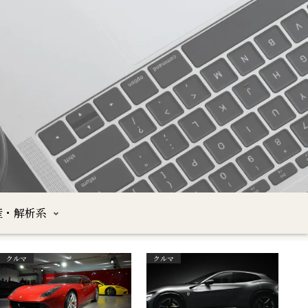
産・解析系
クルマ
クルマ
沖