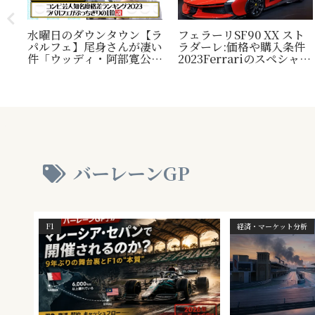
水曜日のダウンタウン【ラ
フェラーリSF90 XX スト
パルフェ】尾身さんが凄い
ラダーレ:価格や購入条件
毛
件「ウッディ・阿部寛公
2023Ferrariのスペシャル
定！
認」じゃ無い方の『相方』
モデル。『Ferrari SF90
類？
について
Stradale』との比較表
プレ
も。
され
バーレーンGP
F1
経済・マーケット分析