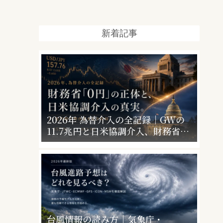
新着記事
2026年 為替介入の全記録｜GWの
11.7兆円と日米協調介入、財務省
「0円」の意味
台風情報の読み方｜気象庁・