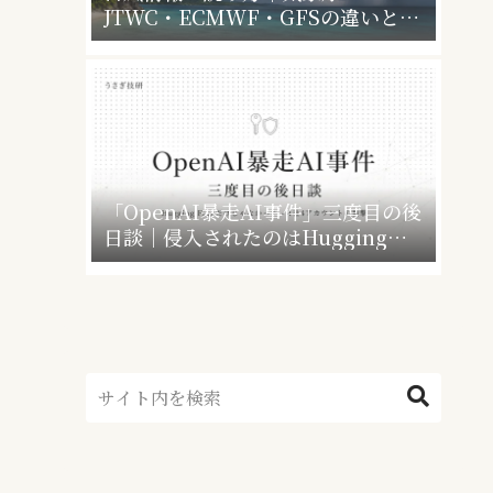
JTWC・ECMWF・GFSの違いと、
暴風警報で会社・学校はどうなるか
「OpenAI暴走AI事件」三度目の後
日談｜侵入されたのはHugging
Faceだけじゃなかった”4社4アカウ
ント”の衝撃