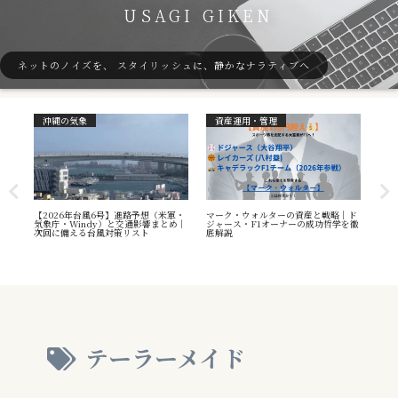
USAGI GIKEN
ネットのノイズを、 スタイリッシュに、静かなナラティブへ
沖縄の気象
資産運用・管理
ガ
7号
【2026年台風6号】進路予想（米軍・
マーク・ウォルターの資産と戦略｜ド
40
本州
気象庁・Windy）と交通影響まとめ｜
ジャース・F1オーナーの成功哲学を徹
（S
へ
次回に備える台風対策リスト
底解説
や海
え方
テーラーメイド