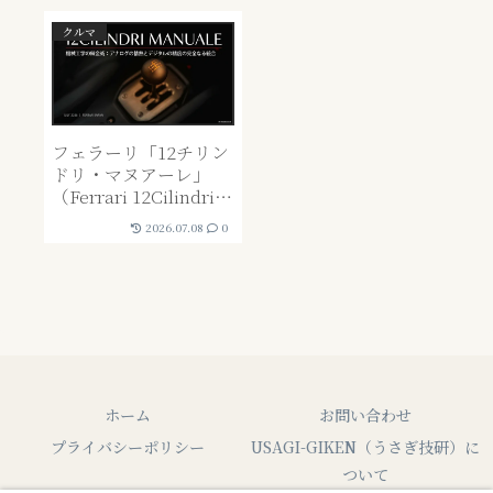
クルマ
フェラーリ「12チリン
ドリ・マヌアーレ」
（Ferrari 12Cilindri
Manuale）が変える超
2026.07.08
0
高級車の未来“不自
由”を贅沢に再定義す
る、技術と身体性の融
合
ホーム
お問い合わせ
プライバシーポリシー
USAGI-GIKEN（うさぎ技研）に
ついて