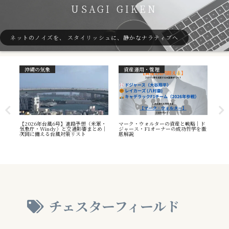
USAGI GIKEN
ネットのノイズを、 スタイリッシュに、静かなナラティブへ
沖縄の気象
資産運用・管理
ガ
7号
【2026年台風6号】進路予想（米軍・
マーク・ウォルターの資産と戦略｜ド
40
本州
気象庁・Windy）と交通影響まとめ｜
ジャース・F1オーナーの成功哲学を徹
（S
へ
次回に備える台風対策リスト
底解説
や海
え方
チェスターフィールド