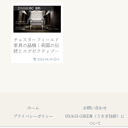
【PASSION】情熱・ライフスタイル系
チェスターフィールド
家具の品格｜英国の伝
統とエグゼクティブが
選ぶべき「一生モノ」
2026.04.20
0
の深淵
ホーム
お問い合わせ
プライバシーポリシー
USAGI-GIKEN（うさぎ技研）に
ついて