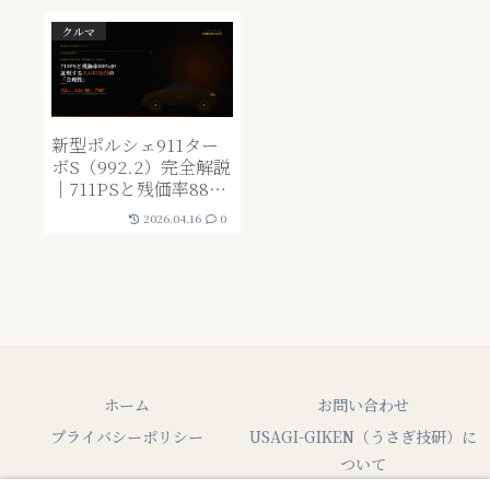
クルマ
新型ポルシェ911ター
ボS（992.2）完全解説
｜711PSと残価率88%
が証明する「3,635万
2026.04.16
0
円の合理性」【2026
年】
ホーム
お問い合わせ
プライバシーポリシー
USAGI-GIKEN（うさぎ技研）に
ついて