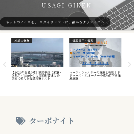
USAGI GIKEN
ネットのノイズを、 スタイリッシュに、静かなナラティブへ
沖縄の気象
資産運用・管理
ガ
7号
【2026年台風6号】進路予想（米軍・
マーク・ウォルターの資産と戦略｜ド
40
本州
気象庁・Windy）と交通影響まとめ｜
ジャース・F1オーナーの成功哲学を徹
（S
へ
次回に備える台風対策リスト
底解説
や海
え方
ターボナイト