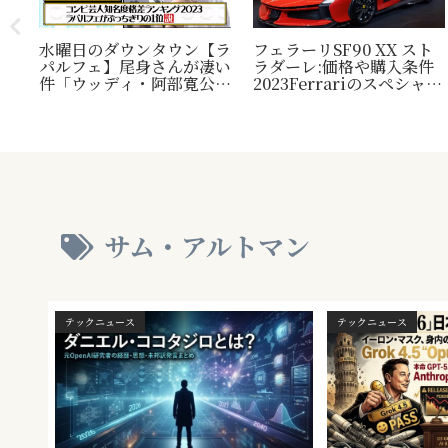
水曜日のダウンタウン【ラ
フェラーリSF90 XX スト
パルフェ】尾身さんが凄い
ラダーレ:価格や購入条件
毛
件「ウッディ・阿部寛公
2023Ferrariのスペシャル
定！
認」じゃ無い方の『相方』
モデル。『Ferrari SF90
類？
について
Stradale』との比較表
プレ
も。
され
サム・アルトマン
テックニュース
テックニュース