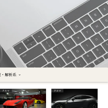
産・解析系
クルマ
クルマ
沖