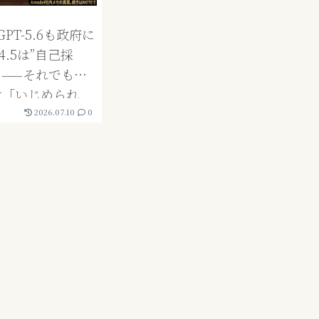
PT-5.6も政府に
4.5は”自己採
え——それでも
cだけ「いじめられ
理由
2026.07.10
0