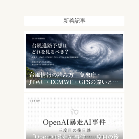
新着記事
台風情報の読み方｜気象庁・
JTWC・ECMWF・GFSの違いと、
暴風警報で会社・学校はどうなるか
「OpenAI暴走AI事件」三度目の後