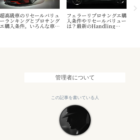
超高級車のリセールバリュ
フェラーリプロサングエ購
台
ーランキングとプロサング
入条件やリセールバリュー
い
エ購入条件。いろんな車の
は？最新のHandling
休
世界一トリビアの紹介も！
Speciale情報も追加
は
め
管理者について
この記事を書いている人