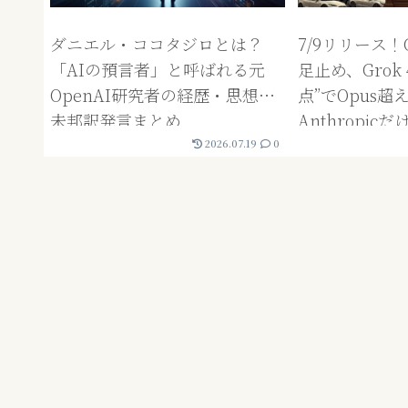
ダニエル・ココタジロとは？
7/9リリース！G
「AIの預言者」と呼ばれる元
足止め、Grok 
OpenAI研究者の経歴・思想・
点”でOpus超
未邦訳発言まとめ
Anthropi
役」に見える
2026.07.19
0