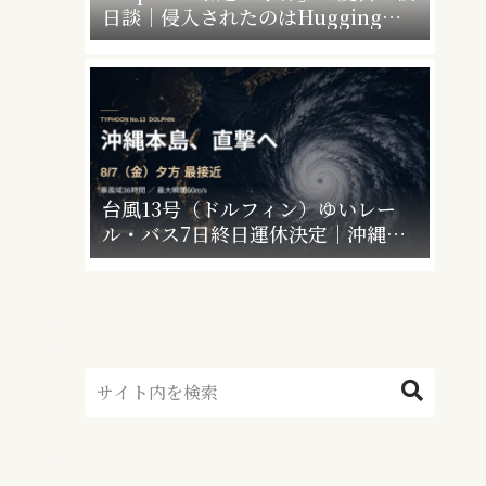
日談｜侵入されたのはHugging
Faceだけじゃなかった”4社4アカウ
ント”の衝撃
台風13号（ドルフィン）ゆいレー
ル・バス7日終日運休決定｜沖縄本
島の暴風域はいつまで？休業情報ま
とめ