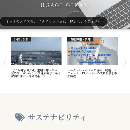
USAGI GIKEN
ネットのノイズを、 スタイリッシュに、静かなナラティブへ
沖縄の気象
資産運用・管理
ガ
7号
【2026年台風6号】進路予想（米軍・
マーク・ウォルターの資産と戦略｜ド
40
本州
気象庁・Windy）と交通影響まとめ｜
ジャース・F1オーナーの成功哲学を徹
（S
へ
次回に備える台風対策リスト
底解説
や海
え方
サステナビリティ