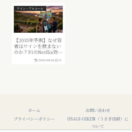
ワイン・アルコール
【2035年予測】なぜ若
者はワインを飲まない
のか？F1のNetflix効果
に学ぶ「脱・権威」戦
2026.04.26
0
略と日本市場の行方
ホーム
お問い合わせ
プライバシーポリシー
USAGI-GIKEN（うさぎ技研）に
ついて