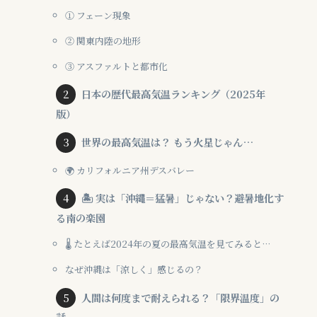
① フェーン現象
② 関東内陸の地形
③ アスファルトと都市化
日本の歴代最高気温ランキング（2025年
版）
世界の最高気温は？ もう火星じゃん…
🌍 カリフォルニア州デスバレー
🏝 実は「沖縄＝猛暑」じゃない？避暑地化す
る南の楽園
🌡 たとえば2024年の夏の最高気温を見てみると…
なぜ沖縄は「涼しく」感じるの？
人間は何度まで耐えられる？「限界温度」の
話