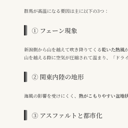
群馬が高温になる要因は主に以下の3つ：
① フェーン現象
新潟側から山を越えて吹き降りてくる
乾いた熱風
山を越える際に空気が圧縮されて温まり、「ドラ
② 関東内陸の地形
海風の影響を受けにくく、
熱がこもりやすい盆地
③ アスファルトと都市化