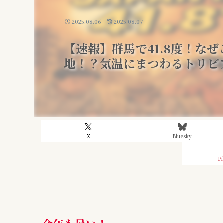
2025.08.06
2025.08.07
【速報】群馬で41.8度！な
地！？気温にまつわるトリビ
X
Bluesky
Pi