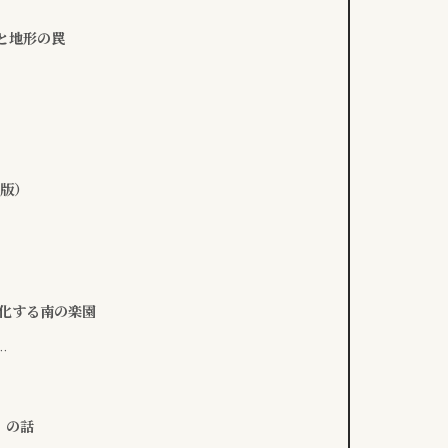
と地形の罠
年版）
地化する南の楽園
…
」の話