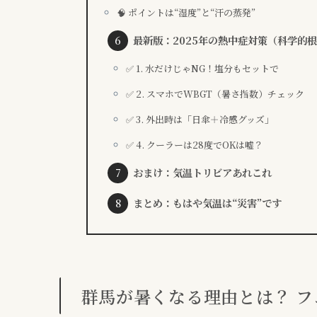
🧠 ポイントは“湿度”と“汗の蒸発”
最新版：2025年の熱中症対策（科学的
✅ 1. 水だけじゃNG！塩分もセットで
✅ 2. スマホでWBGT（暑さ指数）チェック
✅ 3. 外出時は「日傘＋冷感グッズ」
✅ 4. クーラーは28度でOKは嘘？
おまけ：気温トリビアあれこれ
まとめ：もはや気温は“災害”です
群馬が暑くなる理由とは？ 