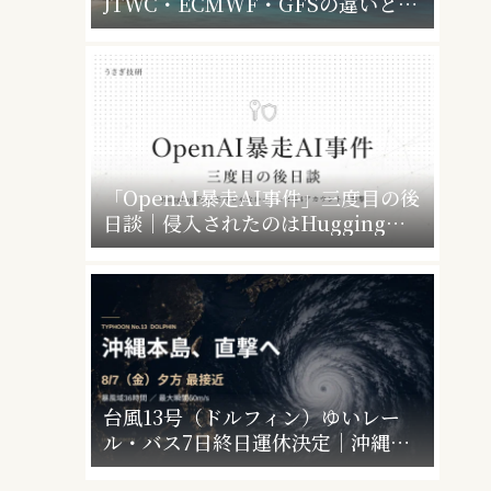
JTWC・ECMWF・GFSの違いと、
暴風警報で会社・学校はどうなるか
「OpenAI暴走AI事件」三度目の後
日談｜侵入されたのはHugging
Faceだけじゃなかった”4社4アカウ
ント”の衝撃
台風13号（ドルフィン）ゆいレー
ル・バス7日終日運休決定｜沖縄本
島の暴風域はいつまで？休業情報ま