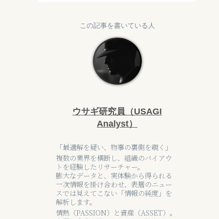
この記事を書いている人
ウサギ研究員（USAGI
Analyst）
「最適解を疑い、物事の裏側を覗く」
複数の業界を横断し、組織のバイアウ
トを経験したリサーチャー。
膨大なデータと、実体験から得られる
一次情報を掛け合わせ、表層のニュー
スでは見えてこない「情報の純度」を
解析します。
情熱（PASSION）と資産（ASSET）。