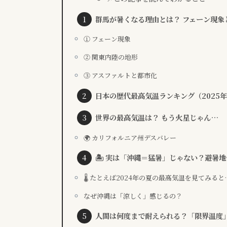
群馬が暑くなる理由とは？ フェーン現象
① フェーン現象
② 関東内陸の地形
③ アスファルトと都市化
日本の歴代最高気温ランキング（2025
世界の最高気温は？ もう火星じゃん…
🌍 カリフォルニア州デスバレー
🏝 実は「沖縄＝猛暑」じゃない？避暑
🌡 たとえば2024年の夏の最高気温を見てみると
なぜ沖縄は「涼しく」感じるの？
人間は何度まで耐えられる？「限界温度