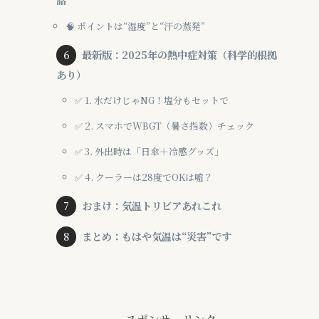
🧠 ポイントは“湿度”と“汗の蒸発”
最新版：2025年の熱中症対策（科学的根拠
あり）
✅ 1. 水だけじゃNG！塩分もセットで
✅ 2. スマホでWBGT（暑さ指数）チェック
✅ 3. 外出時は「日傘＋冷感グッズ」
✅ 4. クーラーは28度でOKは嘘？
おまけ：気温トリビアあれこれ
まとめ：もはや気温は“災害”です