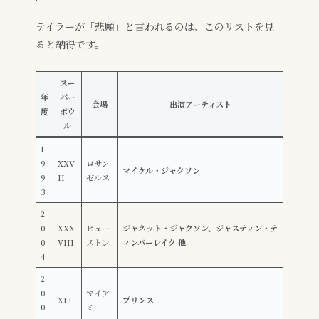
テイラーが「悲願」と言われるのは、このリストを見
ると納得です。
スー
年
パー
会場
出演アーティスト
度
ボウ
ル
1
9
XXV
ロサン
マイケル・ジャクソン
9
II
ゼルス
3
2
0
XXX
ヒュー
ジャネット・ジャクソン、ジャスティン・テ
0
VIII
ストン
ィンバーレイク 他
4
2
0
マイア
XLI
プリンス
0
ミ