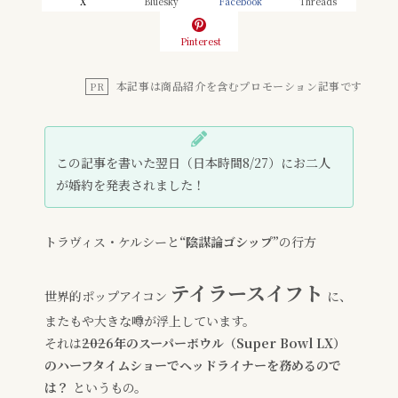
X
Bluesky
Facebook
Threads
Pinterest
本記事は商品紹介を含むプロモーション記事です
PR
この記事を書いた翌日（日本時間8/27）にお二人
が婚約を発表されました！
トラヴィス・ケルシーと
“陰謀論ゴシップ”
の行方
テイラースイフト
世界的ポップアイコン
に、
またもや大きな噂が浮上しています。
それは――
2026年のスーパーボウル（Super Bowl LX）
のハーフタイムショーでヘッドライナーを務めるので
は？
というもの。