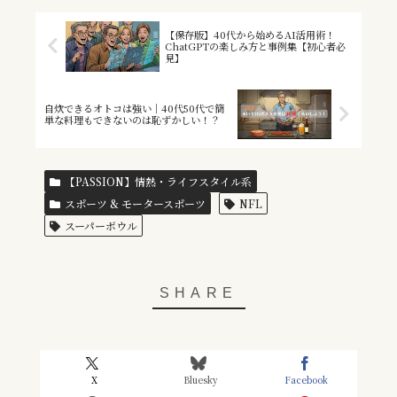
【保存版】40代から始めるAI活用術！
ChatGPTの楽しみ方と事例集【初心者必
見】
自炊できるオトコは強い｜40代50代で簡
単な料理もできないのは恥ずかしい！？
【PASSION】情熱・ライフスタイル系
スポーツ & モータースポーツ
NFL
スーパーボウル
X
Bluesky
Facebook