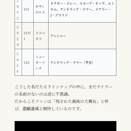
2
ドクター・ドレー、スヌープ・ドッグ、エミ
0
ロサン
LVI
ネム、ケンドリック・ラマー、メアリー・
2
ゼルス
J・ブライジ
2
2
0
LVII
ラスベ
アッシャー
2
I
ガス
4
2
ニュー
0
LIX
オーリ
ケンドリック・ラマー（予定）
2
ンズ
5
こうした名だたるラインナップの中に、まだテイラー
の名前がないのは逆に不思議。
だからこそファンは「残された最後の大舞台」と呼
び、
悲願達成
と期待しているのです。