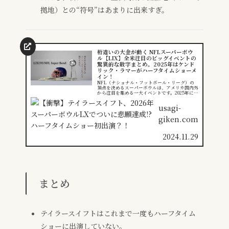
拠地）との“符号”はあまりに出来すぎ。
桁違いの大金が動く NFLスーパーボウ
ル【LIX】全米注目のビッグイベントの
驚異的な数字まとめ。2025年はケンド
リック・ラマーがハーフタイムショーメ
イン！
NFL（ナショナル・フットボール・リーグ）の
頂点を決めるスーパーボウルは、アメリカ国内外
から注目を集める一大イベントです。2025年に開
催の第59回スーパーボウルも試合そのものだけで
なく、ハーフタイム...
usagi-
giken.com
2024.11.29
まとめ
テイラースイフトはこれまで一度もハーフタイム
ショーに出演していない。