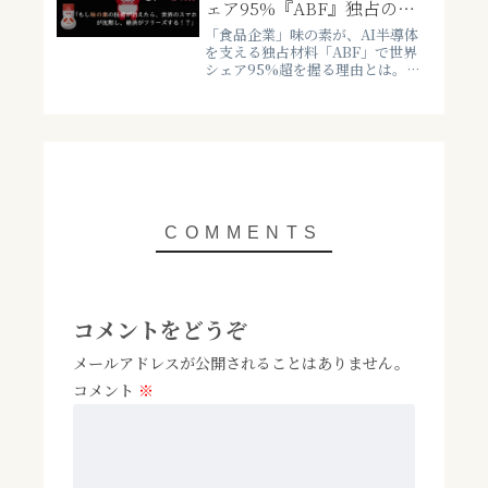
ェア95%『ABF』独占の正
体と、アクティビストが狙
「食品企業」味の素が、AI半導体
う”化け物株”の実像
を支える独占材料「ABF」で世界
シェア95%超を握る理由とは。株
価7倍・アクティビスト介入・岐阜
新工場まで、2026年最新データで
徹底解説します。
コメントをどうぞ
メールアドレスが公開されることはありません。
コメント
※