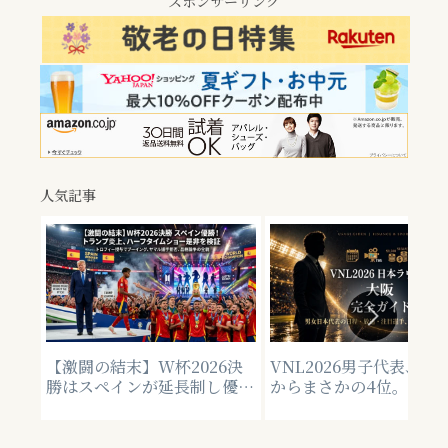
スポンサーリンク
人気記事
【激闘の結末】W杯2026決
VNL2026男子代表、13
勝はスペインが延長制し優
からまさかの4位。全15
勝！トランプ大統領へのブー
総括【アーカイブ】
イングやハーフタイムショー
の是非を徹底検証