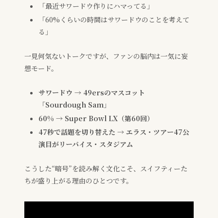
「最近サワードウ作りにハマってる」
「60%くらいの時間はサワードウのことを考えて
る」
一見何気ないトークですが、ファンの脳内は一気に妄
想モード。
サワードウ → 49ersのマスコット
「Sourdough Sam」
60% → Super Bowl LX（第60回）
47秒で話題を切り替えた → エラス・ツアー47公
演目がリーバイス・スタジアム
こうした“暗号”を読み解く文化こそ、スイフティーた
ちが盛り上がる理由のひとつです。