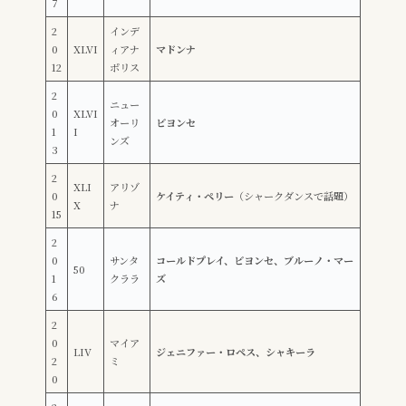
7
2
インデ
0
XLVI
ィアナ
マドンナ
12
ポリス
2
ニュー
0
XLVI
オーリ
ビヨンセ
1
I
ンズ
3
2
XLI
アリゾ
0
ケイティ・ペリー
（シャークダンスで話題）
X
ナ
15
2
0
サンタ
コールドプレイ、ビヨンセ、ブルーノ・マー
50
1
クララ
ズ
6
2
0
マイア
LIV
ジェニファー・ロペス、シャキーラ
2
ミ
0