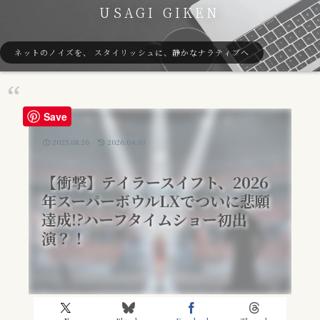
USAGI GIKEN
ネットのノイズを、 スタイリッシュに、静かなナラティブへ
Save
2025.08.26
2026.04.03
【衝撃】テイラースイフト、2026
年スーパーボウルLXでついに悲願
達成!?ハーフタイムショー初出
演？！