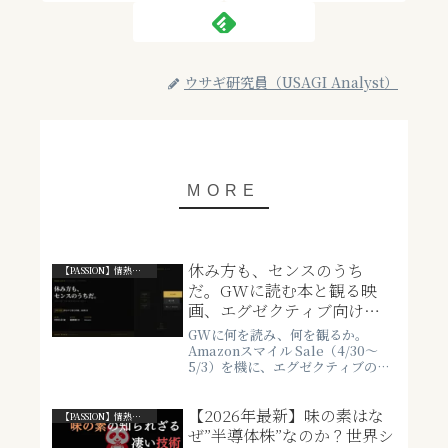
ウサギ研究員（USAGI Analyst）
休み方も、センスのうち
【PASSION】情熱・ライフスタイル系
だ。GWに読む本と観る映
画、エグゼクティブ向け厳
選6作
GWに何を読み、何を観るか。
Amazonスマイル Sale（4/30〜
5/3）を機に、エグゼクティブの休
養にフォーカスした本3冊・映画3
本を厳選。良質なインプットが、
【2026年最新】味の素はな
翌週の思考を変える。
【PASSION】情熱・ライフスタイル系
ぜ”半導体株”なのか？世界シ