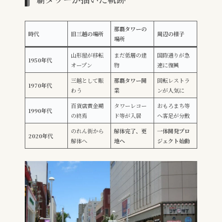
那覇タワーの
時代
旧三越の場所
周辺の様子
場所
山形屋が移転
まだ低層の建
国際通りが急
1950年代
オープン
物
速に復興
三越として賑
那覇タワー開
回転レストラ
1970年代
わう
業
ンが人気に
百貨店黄金期
タワーレコー
おもろまち等
1990年代
の終焉
ド等が入居
へ客足が分散
のれん街から
解体完了、更
一体開発プロ
2020年代
解体へ
地へ
ジェクト始動