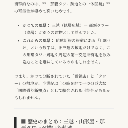
衝撃的なのは、**「那覇タワー跡地との一体開発」**
の可能性が極めて高いためです。
かつての風景：
三越（低層広域）＋ 那覇タワー
（高層）が別々の建物として並んでいた。
これからの風景：
琉球新報の報道にある「1,000
坪」という数字は、旧三越の敷地だけでなく、こ
の那覇タワー跡地や周辺の第一交通所有地を飲み
込むことを意味しているのかもしれません。
つまり、かつて分断されていた「百貨店」と「タワ
ー」の敷地が、半世紀以上の時を経て
一つの巨大な
「国際通り新拠点」として統合される
可能性があるか
もしれません。
■ 歴史のまとめ：三越・山形屋・那
覇タワーが描いた軌跡