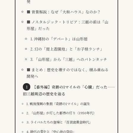
発
■ 背景解説：なぜ「大和ハウス」なのか？
■ ノスタルジック・トリビア：三越の前は「山
形屋」だった
1. 沖縄初の「デパート」は山形屋
2. 幻の「屋上遊園地」と「お子様ランチ」
3. 「山形屋」から「三越」へのバトンタッチ
■ まとめ：歴史を壊すのではなく、積み重ねる
開発へ
【番外編】奇跡の1マイルの「心臓」だった――
旧三越周辺の歴史を辿る
1. 戦後復興の象徴「奇跡の1マイル」の誕生
2. 「山形屋」が灯した都市の灯り（1950年代）
3. ライバルたちの登場と「百貨店黄金時代」
4. 時代の変化と「中心地の空白」