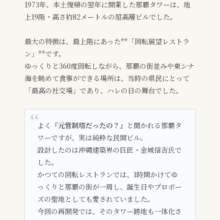
1973年、本土復帰の翌年に開業した那覇タワーは、地
上19階・高さ約82メートルの超高層ビルでした。
最大の特徴は、最上階にあった**「回転展望レストラ
ン」**です。
ゆっくりと360度回転しながら、那覇の街並みや東シナ
海を眺めて食事ができる場所は、当時の県民にとって
「最高の社交場」であり、ハレの日の舞台でした。
よく
『元管制塔だったの？』
と聞かれる那覇タ
ワーですが、実は純粋な民間ビル。
設計したのは沖縄建築界の巨匠・金城信吉氏で
した。
かつての回転レストランでは、1時間かけてゆ
っくりと那覇の街が一周し、誕生日やプロポー
ズの聖地としても愛されていました。
今回の再開発では、そのタワー跡地も一体化さ