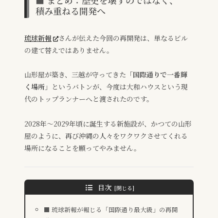
■ まとめ：歴史を壊すのではなく、
積み重ねる開発へ
琉球新報
さんが伝えた今回の再開発は、単なるビル
の建て替えではありません。
山形屋が築き、三越が守ってきた
「国際通りで一番輝
く場所」
というバトンが、今度は大和ハウスという現
代のトップランナーへと渡されたのです。
2028年〜2029年頃に誕生する新施設が、かつての山形
屋のように、再び沖縄の人々をワクワクさせてくれる
場所になることを願ってやみません。
目次
■ 琉球新報が報じる「国際通り最大級」の再開