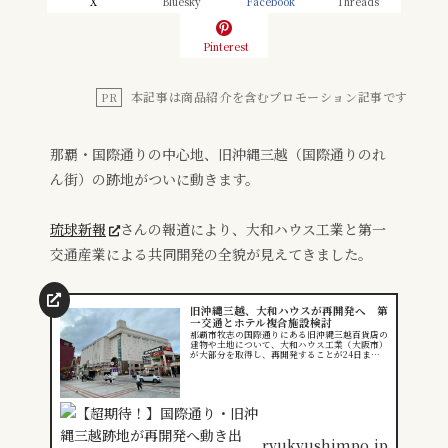
X
Bluesky
Facebook
Threads
Pinterest
本記事は商品紹介を含むプロモーション記事です
PR
那覇・国際通りの中心地、旧沖縄三越（国際通りのれ
ん街）の跡地がついに動きます。
琉球新報
さんの報道により、大和ハウス工業と第一
交通産業による共同開発の全貌が見えてきました。
旧沖縄三越、大和ハウスが再開発へ 第
一交通とホテル複合施設検討
那覇市牧志の国際通りにある旧沖縄三越百貨店の
建物や土地について、大和ハウス工業（大阪市）
が大部分を取得し、再開発することが24日まで
に決まった。
ryukyushimpo.jp