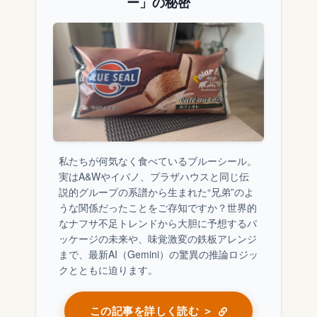
ー」の秘密
私たちが何気なく食べているブルーシール。
実はA&Wやイバノ、プラザハウスと同じ伝
説的グループの系譜から生まれた“兄弟”のよ
うな関係だったことをご存知ですか？世界的
なナフサ不足トレンドから大胆に予想するパ
ッケージの未来や、味覚激変の鉄板アレンジ
まで、最新AI（Gemini）の驚異の推論ロジッ
クとともに迫ります。
この記事を詳しく読む ＞