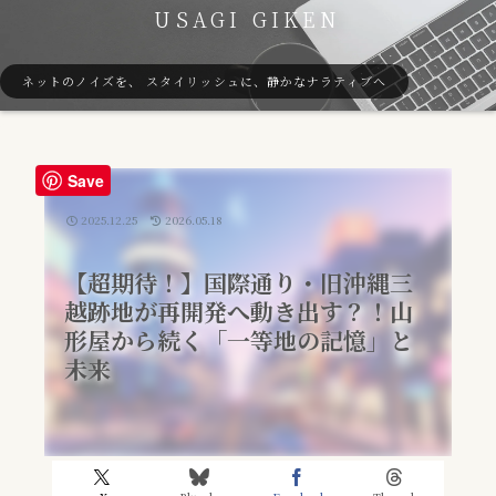
USAGI GIKEN
ネットのノイズを、 スタイリッシュに、静かなナラティブへ
Save
2025.12.25
2026.05.18
【超期待！】国際通り・旧沖縄三
越跡地が再開発へ動き出す？！山
形屋から続く「一等地の記憶」と
未来