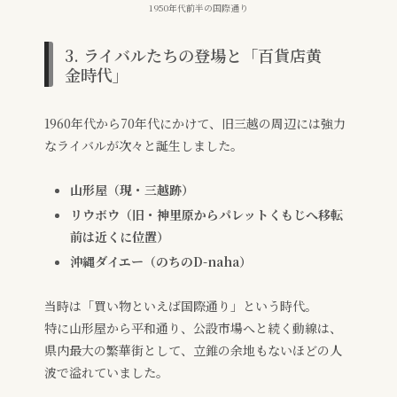
1950年代前半の国際通り
3. ライバルたちの登場と「百貨店黄
金時代」
1960年代から70年代にかけて、旧三越の周辺には強力
なライバルが次々と誕生しました。
山形屋（現・三越跡）
リウボウ（旧・神里原からパレットくもじへ移転
前は近くに位置）
沖縄ダイエー（のちのD-naha）
当時は「買い物といえば国際通り」という時代。
特に山形屋から平和通り、公設市場へと続く動線は、
県内最大の繁華街として、立錐の余地もないほどの人
波で溢れていました。