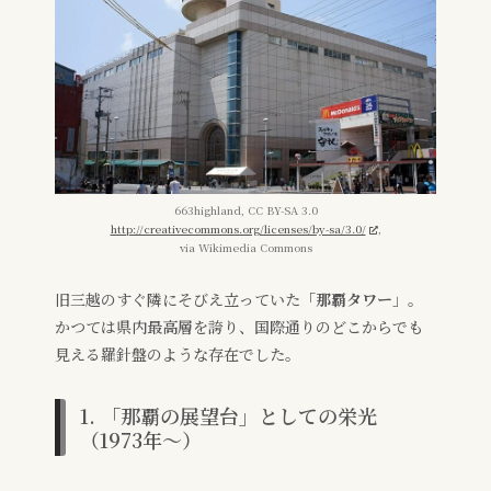
663highland, CC BY-SA 3.0
http://creativecommons.org/licenses/by-sa/3.0/
,
via Wikimedia Commons
旧三越のすぐ隣にそびえ立っていた
「那覇タワー
」。
かつては県内最高層を誇り、国際通りのどこからでも
見える羅針盤のような存在でした。
1. 「那覇の展望台」としての栄光
（1973年〜）