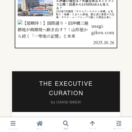
ル沖縄の現在は？外観完成＆エントラン
ス公開！泊港からLUMINARAも見え
る？
2026年5月開業「サウスゲートホテル沖縄」を先
取り！那覇・とまりん直結、港を望む客室や大浴
場・サウナ・ルーフトップで癒しの滞在を楽し
む。
usagi-
giken.com
2025.10.26
THE EXECUTIVE
CURATION
by USAGI GIKEN
25年の投資経験と独立リサーチアナリスト
メニュー
ホーム
検索
トップ
サイドバー