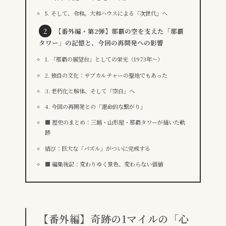
5. そして、令和。大和ハウスによる「次世代」へ
【番外編・第2弾】那覇の空を支えた「那覇
タワー」の記憶と、今回の再開発への影響
1. 「那覇の展望台」としての栄光（1973年〜）
2. 独自の文化：サブカルチャーの聖地でもあった
3. 老朽化と解体、そして「空白」へ
4. 今回の再開発との「運命的な繋がり」
■ 歴史のまとめ：三越・山形屋・那覇タワーが描いた軌
跡
結び：巨大な「パズル」がついに完成する
■ 編集後記：変わりゆく景色、変わらない価値
【番外編】奇跡の1マイルの「心