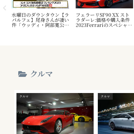
水曜日のダウンタウン【ラ
フェラーリSF90 XX スト
パルフェ】尾身さんが凄い
ラダーレ:価格や購入条件
毛
件「ウッディ・阿部寛公
2023Ferrariのスペシャル
定！
認」じゃ無い方の『相方』
モデル。『Ferrari SF90
類？
について
Stradale』との比較表
プレ
も。
され
クルマ
クルマ
クルマ