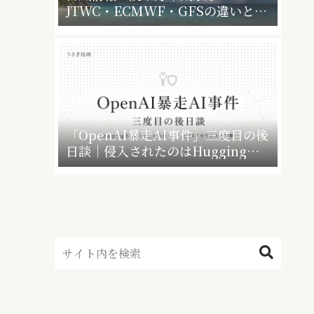
JTWC・ECMWF・GFSの違いと、
暴風警報で会社・学校はどうなるか
「OpenAI暴走AI事件」三度目の後
日談｜侵入されたのはHugging
Faceだけじゃなかった”4社4アカウ
ント”の衝撃