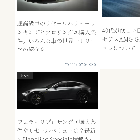
超高級車のリセールバリューラ
40代が欲しい
ンキングとプロサングエ購入条
セデスAMG-G
件。いろんな車の世界一トリビ
ョンについて
アの紹介も！
2026.07.04
0
クルマ
フェラーリプロサングエ購入条
件やリセールバリューは？最新
のHandling Speciale情報も追