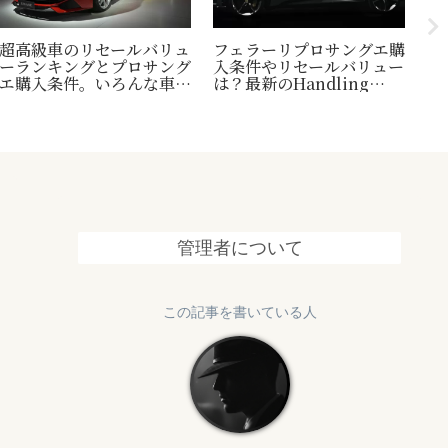
超高級車のリセールバリュ
フェラーリプロサングエ購
台
ーランキングとプロサング
入条件やリセールバリュー
縄
エ購入条件。いろんな車の
は？最新のHandling
1
世界一トリビアの紹介も！
Speciale情報も追加
終
管理者について
この記事を書いている人