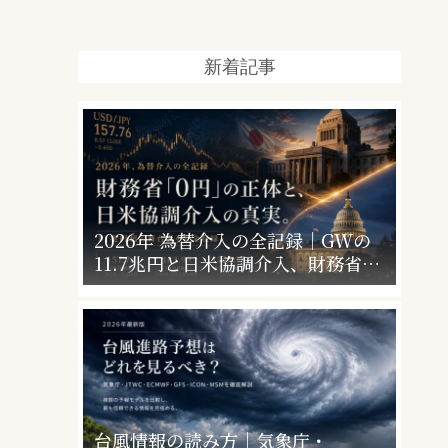
新着記事
2026年 為替介入の全記録｜GWの
11.7兆円と日米協調介入、財務省
「0円」の意味
台風情報の読み方｜気象庁・