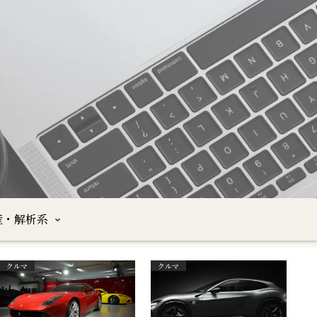
産・解析系
クルマ
クルマ
沖