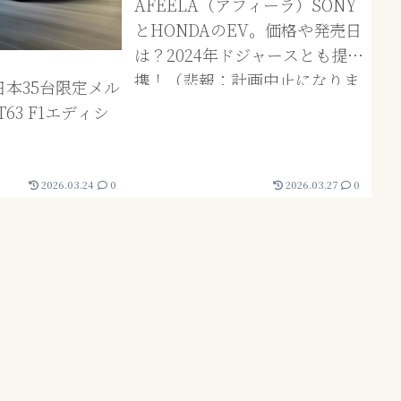
AFEELA（アフィーラ）SONY
とHONDAのEV。価格や発売日
は？2024年ドジャースとも提
携！（悲報：計画中止になりま
日本35台限定メル
した）
T63 F1エディシ
2026.03.24
0
2026.03.27
0