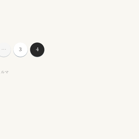
…
3
4
クルマ