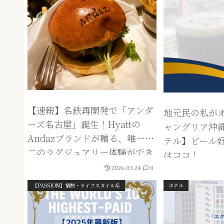
【速報】名鉄再開発で「アンダ
地元民の私が
ーズ名古屋」誕生！Hyattの
ャングリア沖
Andazブランドが贈る、唯一無
テル】ビール
二のラグジュアリー体験ができ
はココ！
る、アンダーズ東京も合わせて
2026.03.24
0
紹介。
【PASSION】情熱・ライフスタイル系
ホテル