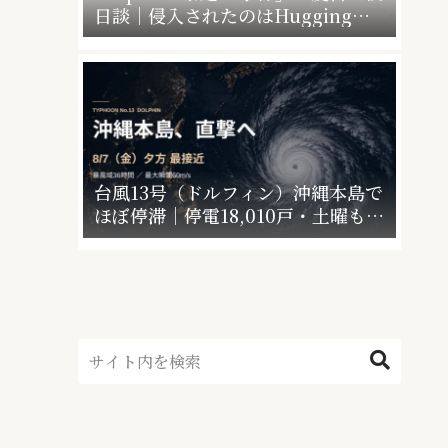
日談｜侵入されたのはHugging
Faceだけじゃなかった”4社4アカウ
ント”の衝撃
台風13号（ドルフィン）沖縄本島で
ほぼ停滞｜停電18,010戸・土曜も警
戒【最終更新】