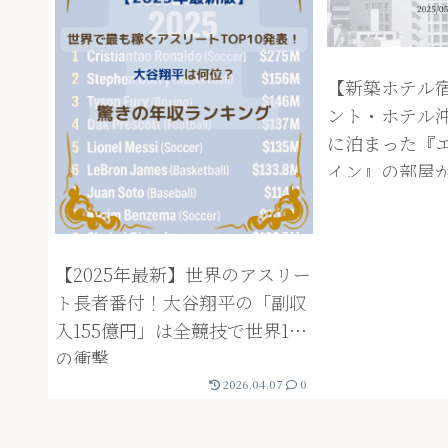
【新築ホテル
ント・ホテル
に泊まった『
イン』の部屋
覇の新築ホテルLa’
Okinawa N
【2025年最新】世界のアスリー
ト長者番付！大谷翔平の「副収
入155億円」は全競技で世界1位
の衝撃
2026.04.07
0