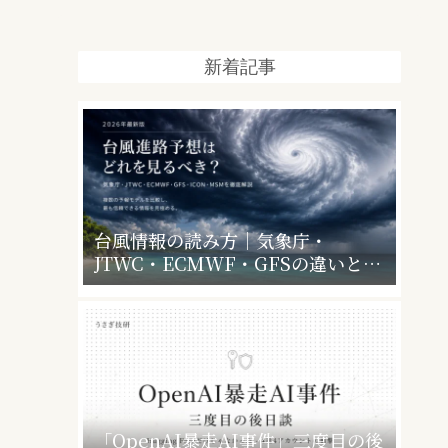
新着記事
台風情報の読み方｜気象庁・
JTWC・ECMWF・GFSの違いと、
暴風警報で会社・学校はどうなるか
「OpenAI暴走AI事件」三度目の後