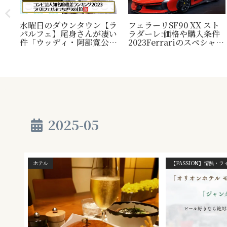
水曜日のダウンタウン【ラ
フェラーリSF90 XX スト
パルフェ】尾身さんが凄い
ラダーレ:価格や購入条件
毛
件「ウッディ・阿部寛公
2023Ferrariのスペシャル
定！
認」じゃ無い方の『相方』
モデル。『Ferrari SF90
類？
について
Stradale』との比較表
プレ
も。
され
2025-05
ホテル
【PASSION】情熱・