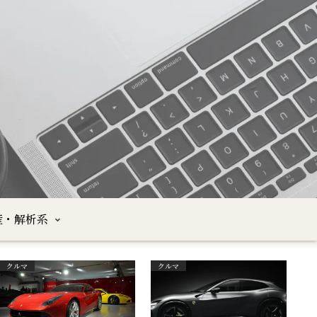
産・解析系
クルマ
クルマ
沖