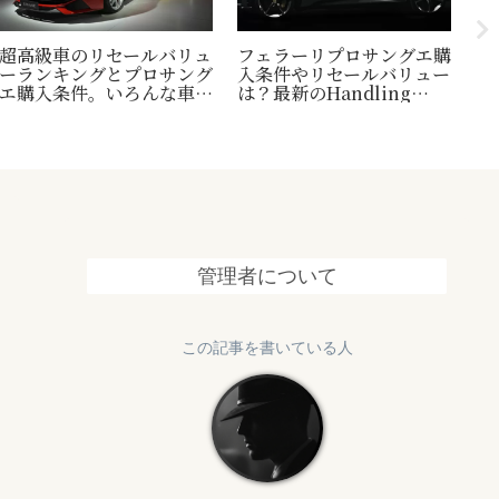
超高級車のリセールバリュ
フェラーリプロサングエ購
台
ーランキングとプロサング
入条件やリセールバリュー
縄
エ購入条件。いろんな車の
は？最新のHandling
1
世界一トリビアの紹介も！
Speciale情報も追加
終
管理者について
この記事を書いている人