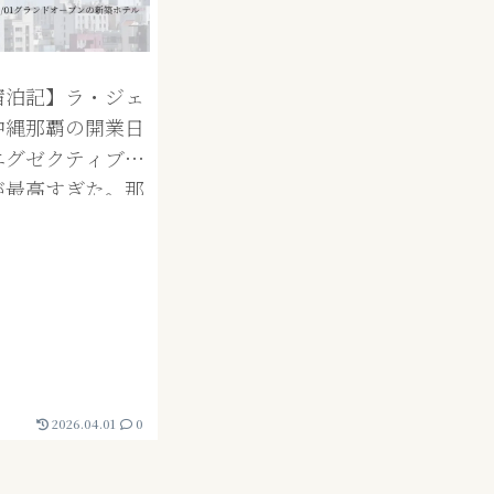
宿泊記】ラ・ジェ
沖縄那覇の開業日
エグゼクティブツ
が最高すぎた。那
gent Hotel
ahaの紹介！
2026.04.01
0